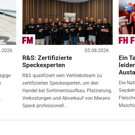
8.2026
05.08.2026
R&S: Zertifizierte
Ein Ta
Speckexperten
leide
Aust
ägige
R&S qualifiziert sein Vertriebsteam zu
Die Nat
e
zertifizierten Speckexperten, um den
Seydelm
Handel bei Sortimentsaufbau, Platzierung,
Fleisch
.
Verkostungen und Abverkauf von Merano
Maschin
Speck professionell...