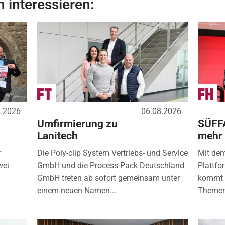
 interessieren:
8.2026
06.08.2026
Umfirmierung zu
SÜFF
Lanitech
mehr
r
Die Poly-clip System Vertriebs- und Service
Mit de
wei
GmbH und die Process-Pack Deutschland
Plattfo
GmbH treten ab sofort gemeinsam unter
kommt d
einem neuen Namen...
Themen