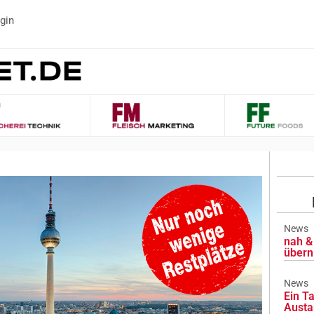
gin
News
nah & 
übern
News
Ein Ta
Austa