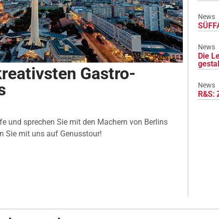
News
SÜFFA
News
Die L
gesta
kreativsten Gastro-
s
News
R&S: 
fe und sprechen Sie mit den Machern von Berlins
n Sie mit uns auf Genusstour!