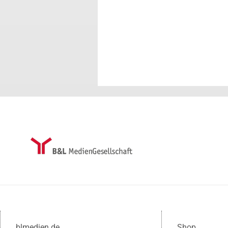
blmedien.de
Shop