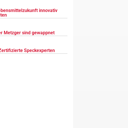
ebensmittelzukunft innovativ
lten
r Metzger sind gewappnet
Zertifizierte Speckexperten