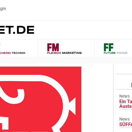
gin
News
Ein Ta
Austa
News
SÜFFA