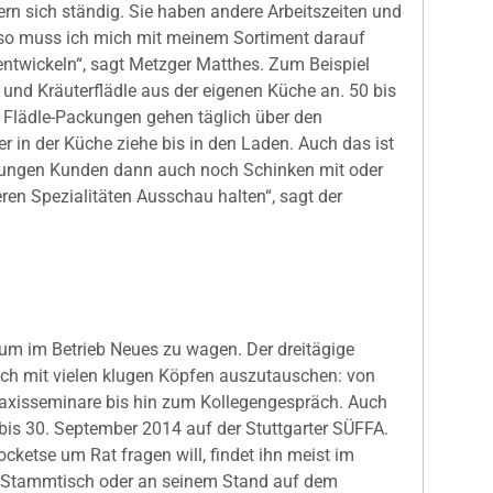
n sich ständig. Sie haben andere Arbeitszeiten und
lso muss ich mich mit meinem Sortiment darauf
entwickeln“, sagt Metzger Matthes. Zum Beispiel
t und Kräuterflädle aus der eigenen Küche an. 50 bis
n Flädle-Packungen gehen täglich über den
er in der Küche ziehe bis in den Laden. Auch das ist
 jungen Kunden dann auch noch Schinken mit oder
en Spezialitäten Ausschau halten“, sagt der
, um im Betrieb Neues zu wagen. Der dreitägige
sich mit vielen klugen Köpfen auszutauschen: von
raxisseminare bis hin zum Kollegengespräch. Auch
bis 30. September 2014 auf der Stuttgarter SÜFFA.
ketse um Rat fragen will, findet ihn meist im
 Stammtisch oder an seinem Stand auf dem