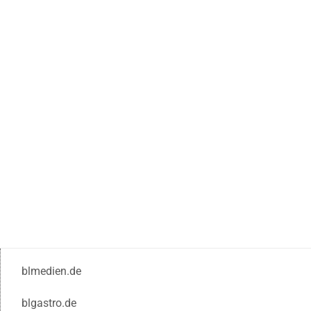
blmedien.de
blgastro.de