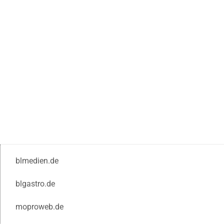
blmedien.de
blgastro.de
moproweb.de