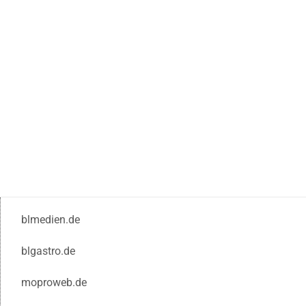
blmedien.de
blgastro.de
moproweb.de