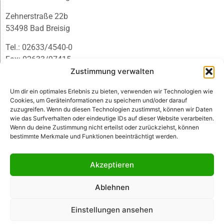
Zehnerstraße 22b
53498 Bad Breisig
Tel.: 02633/4540-0
Fax: 02633/97415
Zustimmung verwalten
E-Mail:
infobb@blmedien.de
Um dir ein optimales Erlebnis zu bieten, verwenden wir Technologien wie
Cookies, um Geräteinformationen zu speichern und/oder darauf
zuzugreifen. Wenn du diesen Technologien zustimmst, können wir Daten
wie das Surfverhalten oder eindeutige IDs auf dieser Website verarbeiten.
Wenn du deine Zustimmung nicht erteilst oder zurückziehst, können
bestimmte Merkmale und Funktionen beeinträchtigt werden.
Akzeptieren
Ablehnen
© B&L MedienGesellschaft mbH & Co. KG
Einstellungen ansehen