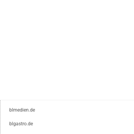
blmedien.de
blgastro.de