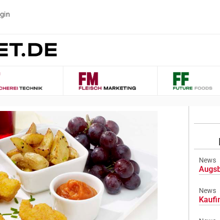
gin
News
Augsb
News
Kaufi