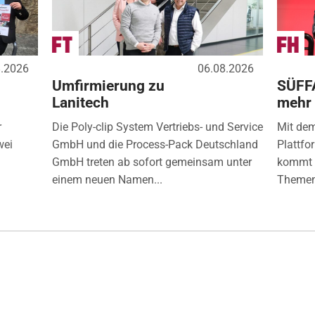
8.2026
06.08.2026
Umfirmierung zu
SÜFF
Lanitech
mehr
r
Die Poly-clip System Vertriebs- und Service
Mit de
wei
GmbH und die Process-Pack Deutschland
Plattfo
GmbH treten ab sofort gemeinsam unter
kommt d
einem neuen Namen...
Themen