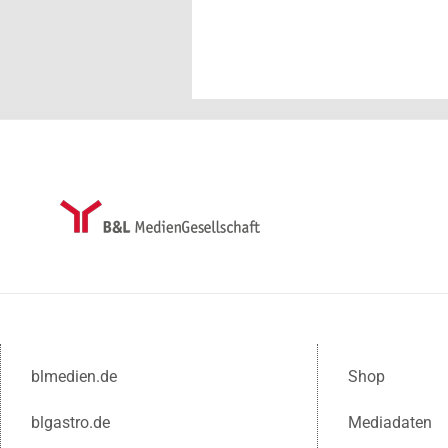
blmedien.de
Shop
blgastro.de
Mediadaten