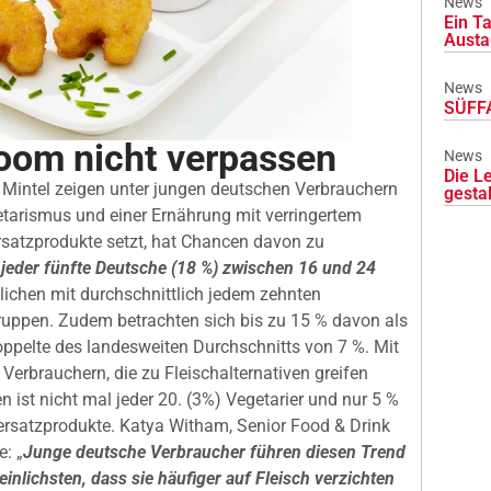
News
Ein Ta
Austa
News
SÜFFA
oom nicht verpassen
News
Die L
Mintel zeigen unter jungen deutschen Verbrauchern
gesta
arismus und einer Ernährung mit verringertem
ersatzprodukte setzt, hat Chancen davon zu
t jeder fünfte Deutsche (18 %) zwischen 16 und 24
glichen mit durchschnittlich jedem zehnten
gruppen. Zudem betrachten sich bis zu 15 % davon als
Doppelte des landesweiten Durchschnitts von 7 %. Mit
 Verbrauchern, die zu Fleischalternativen greifen
 ist nicht mal jeder 20. (3%) Vegetarier und nur 5 %
hersatzprodukte. Katya Witham, Senior Food & Drink
e: „
Junge deutsche Verbraucher führen diesen Trend
inlichsten, dass sie häufiger auf Fleisch verzichten