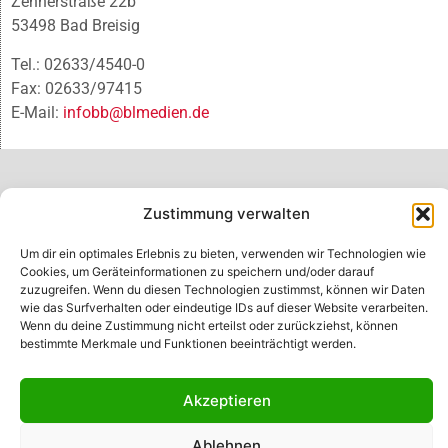
Zehnerstraße 22b
53498 Bad Breisig
Tel.: 02633/4540-0
Fax: 02633/97415
E-Mail:
infobb@blmedien.de
Zustimmung verwalten
Um dir ein optimales Erlebnis zu bieten, verwenden wir Technologien wie
Cookies, um Geräteinformationen zu speichern und/oder darauf
zuzugreifen. Wenn du diesen Technologien zustimmst, können wir Daten
wie das Surfverhalten oder eindeutige IDs auf dieser Website verarbeiten.
Wenn du deine Zustimmung nicht erteilst oder zurückziehst, können
bestimmte Merkmale und Funktionen beeinträchtigt werden.
© B&L MedienGesellschaft mbH & Co. KG
Akzeptieren
Made with ♥ by HLT GmbH & Co. KG
Ablehnen