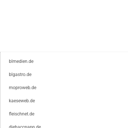
blmedien.de
blgastro.de
moproweb.de
kaeseweb.de
fleischnet.de
diehaccpapp.de