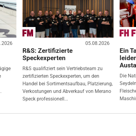
8.2026
05.08.2026
R&S: Zertifizierte
Ein Ta
Speckexperten
leide
Aust
ägige
R&S qualifiziert sein Vertriebsteam zu
Die Nat
e
zertifizierten Speckexperten, um den
Seydelm
Handel bei Sortimentsaufbau, Platzierung,
Fleisch
.
Verkostungen und Abverkauf von Merano
Maschin
Speck professionell...