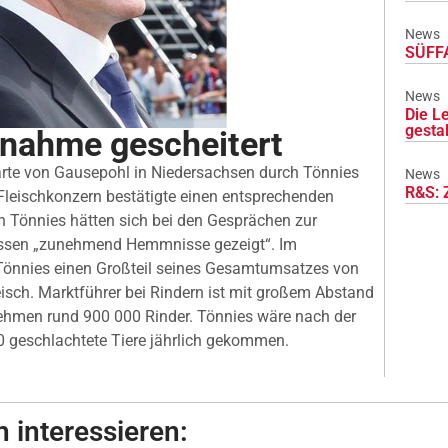
News
SÜFFA
News
Die L
gesta
nahme gescheitert
arte von Gausepohl in Niedersachsen durch Tönnies
News
R&S: 
 Fleischkonzern bestätigte einen entsprechenden
 Tönnies hätten sich bei den Gesprächen zur
Dissen „zunehmend Hemmnisse gezeigt“. Im
 Tönnies einen Großteil seines Gesamtumsatzes von
eisch. Marktführer bei Rindern ist mit großem Abstand
ehmen rund 900 000 Rinder. Tönnies wäre nach der
geschlachtete Tiere jährlich gekommen.
 interessieren: