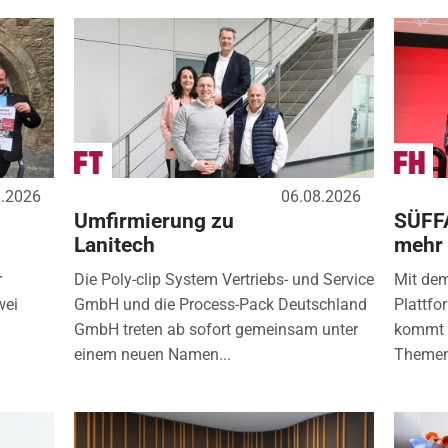
8.2026
06.08.2026
Umfirmierung zu
SÜFF
Lanitech
mehr
r
Die Poly-clip System Vertriebs- und Service
Mit de
wei
GmbH und die Process-Pack Deutschland
Plattfo
GmbH treten ab sofort gemeinsam unter
kommt d
einem neuen Namen...
Themen