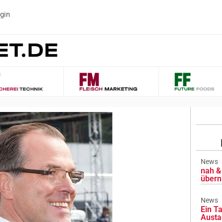
gin
News
nah & 
übern
News
Ein Ta
Austa