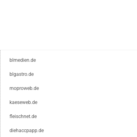
blmedien.de
blgastro.de
moproweb.de
kaeseweb.de
fleischnet.de
diehaccpapp.de