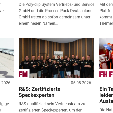
r
Die Poly-clip System Vertriebs- und Service
Mit de
wei
GmbH und die Process-Pack Deutschland
Plattfo
GmbH treten ab sofort gemeinsam unter
kommt d
einem neuen Namen...
Themen
8.2026
05.08.2026
R&S: Zertifizierte
Ein Ta
Speckexperten
leide
Aust
ägige
R&S qualifiziert sein Vertriebsteam zu
Die Nat
e
zertifizierten Speckexperten, um den