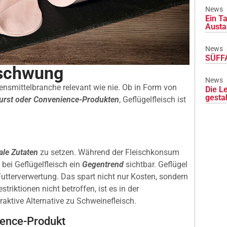
News
Ein Ta
Austa
News
SÜFFA
fschwung
News
ensmittelbranche relevant wie nie. Ob in Form von
Die L
gesta
urst oder Convenience-Produkten
, Geflügelfleisch ist
ale Zutaten
zu setzen. Während der Fleischkonsum
 bei Geflügelfleisch ein
Gegentrend
sichtbar. Geflügel
 Futterverwertung. Das spart nicht nur Kosten, sondern
triktionen nicht betroffen, ist es in der
aktive Alternative zu Schweinefleisch.
ence-Produkt