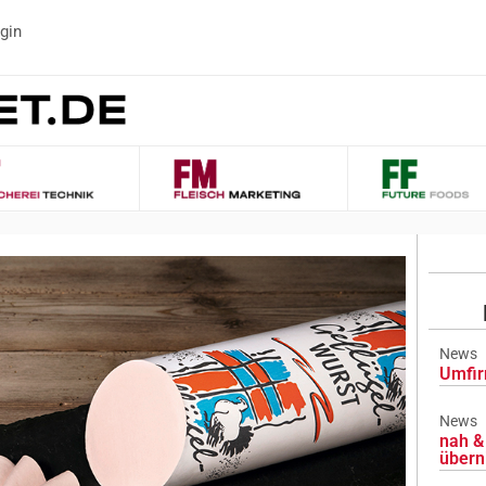
gin
News
Umfir
News
nah & 
übern