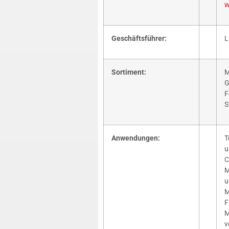
w
Geschäftsführer:
L
Sortiment:
M
G
F
S
Anwendungen:
T
u
C
M
u
M
F
M
v