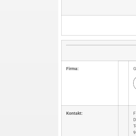
Firma:
G
Kontakt:
F
D
T
9