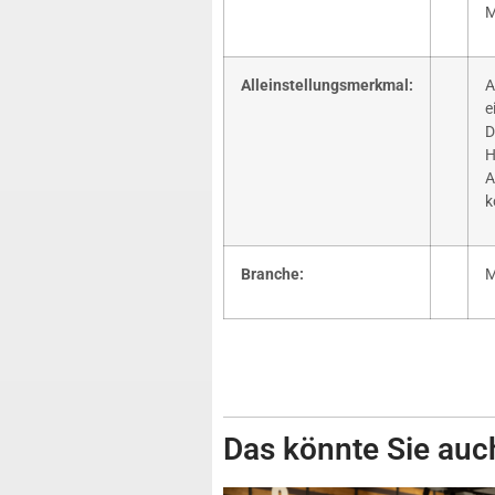
M
Alleinstellungsmerkmal:
A
e
D
H
A
k
Branche:
M
Das könnte Sie auch