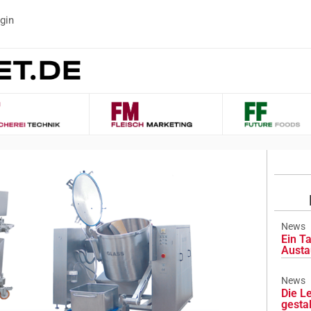
gin
News
Ein Ta
Austa
News
Die L
gesta