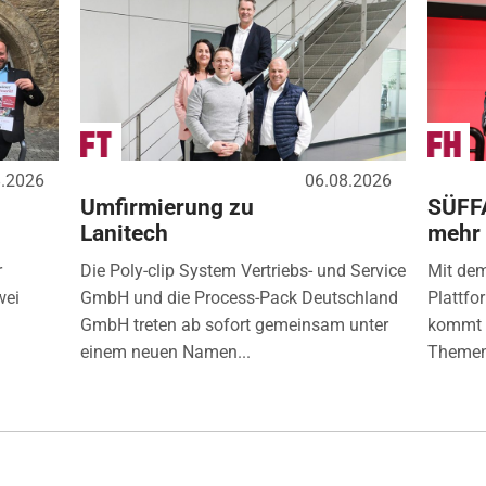
8.2026
06.08.2026
Umfirmierung zu
SÜFF
Lanitech
mehr
r
Die Poly-clip System Vertriebs- und Service
Mit de
wei
GmbH und die Process-Pack Deutschland
Plattfo
GmbH treten ab sofort gemeinsam unter
kommt d
einem neuen Namen...
Themen