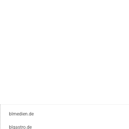
blmedien.de
blgastro.de