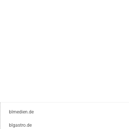
blmedien.de
blgastro.de