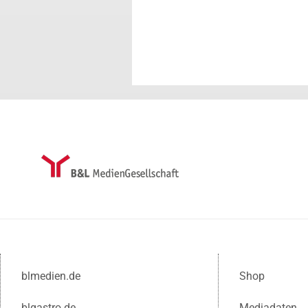
blmedien.de
Shop
blgastro.de
Mediadaten