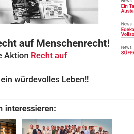
News
Ein Ta
Austa
News
Edeka
Volls
echt auf Menschenrecht!
News
SÜFFA
e Aktion
Recht auf
 ein würdevolles Leben!!
 interessieren: