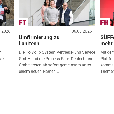
8.2026
06.08.2026
Umfirmierung zu
SÜFF
Lanitech
mehr
r
Die Poly-clip System Vertriebs- und Service
Mit de
wei
GmbH und die Process-Pack Deutschland
Plattfo
GmbH treten ab sofort gemeinsam unter
kommt d
einem neuen Namen...
Themen