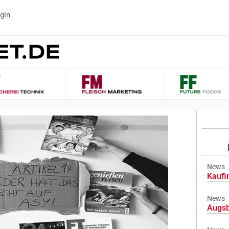
gin
News
Kaufi
News
Augsb