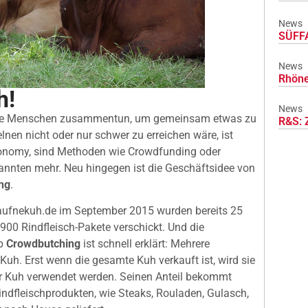
News
SÜFFA
News
Rhöne
h!
News
rere Menschen zusammentun, um gemeinsam etwas zu
R&S: 
lnen nicht oder nur schwer zu erreichen wäre, ist
Economy, sind Methoden wie Crowdfunding oder
nnten mehr. Neu hingegen ist die Geschäftsidee von
ng
.
Kaufnekuh.de im September 2015 wurden bereits 25
 900 Rindfleisch-Pakete verschickt. Und die
ip
Crowdbutching
ist schnell erklärt: Mehrere
. Erst wenn die gesamte Kuh verkauft ist, wird sie
er Kuh verwendet werden. Seinen Anteil bekommt
indfleischprodukten, wie Steaks, Rouladen, Gulasch,