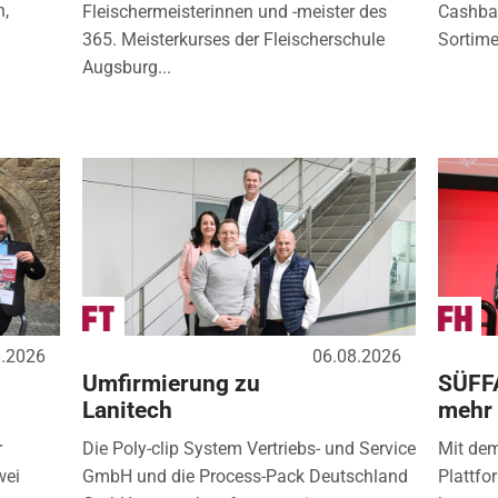
n,
Fleischermeisterinnen und -meister des
Cashbac
365. Meisterkurses der Fleischerschule
Sortimen
Augsburg...
8.2026
06.08.2026
Umfirmierung zu
SÜFF
Lanitech
mehr
r
Die Poly-clip System Vertriebs- und Service
Mit de
wei
GmbH und die Process-Pack Deutschland
Plattfo