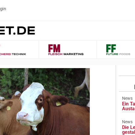
gin
News
Ein Ta
Austa
News
Die L
gesta