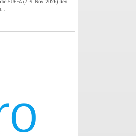
ie SÜFFA (7.-9. Nov. 2026) den
...