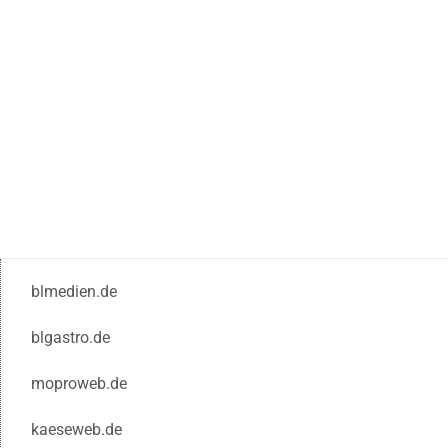
blmedien.de
blgastro.de
moproweb.de
kaeseweb.de