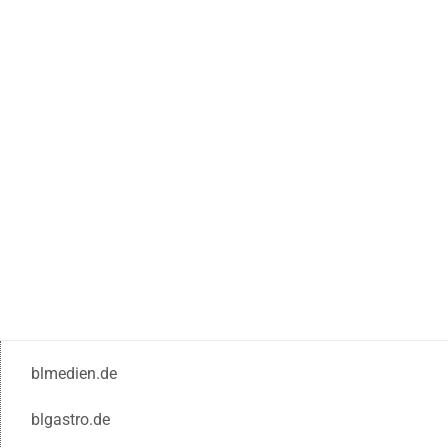
blmedien.de
blgastro.de