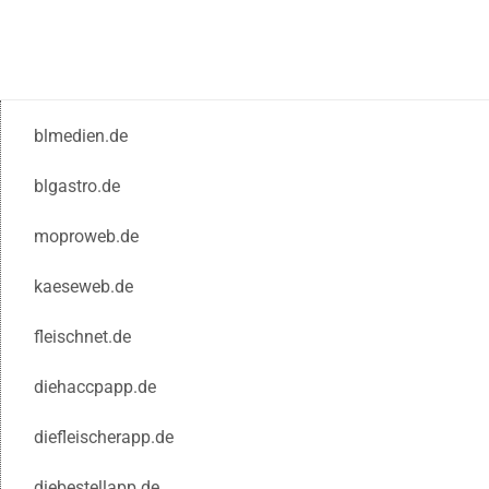
blmedien.de
blgastro.de
moproweb.de
kaeseweb.de
fleischnet.de
diehaccpapp.de
diefleischerapp.de
diebestellapp.de