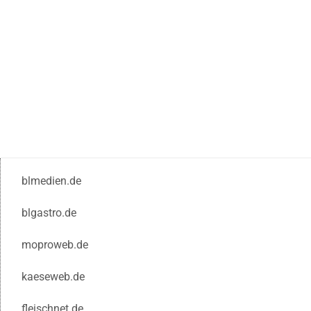
blmedien.de
blgastro.de
moproweb.de
kaeseweb.de
fleischnet.de