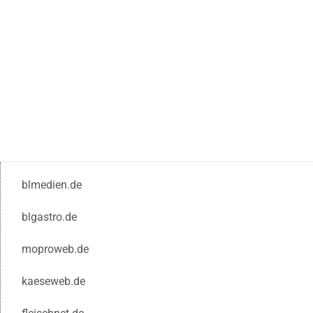
blmedien.de
blgastro.de
moproweb.de
kaeseweb.de