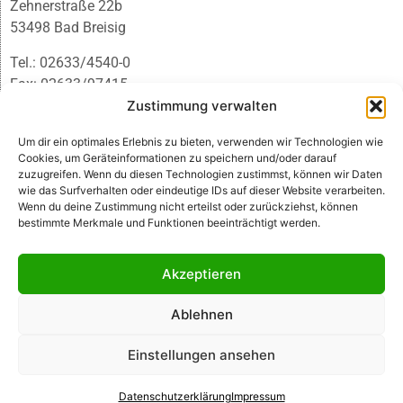
Zehnerstraße 22b
53498 Bad Breisig
Tel.: 02633/4540-0
Fax: 02633/97415
E-Mail:
infobb@blmedien.de
Zustimmung verwalten
Um dir ein optimales Erlebnis zu bieten, verwenden wir Technologien wie
Cookies, um Geräteinformationen zu speichern und/oder darauf
zuzugreifen. Wenn du diesen Technologien zustimmst, können wir Daten
wie das Surfverhalten oder eindeutige IDs auf dieser Website verarbeiten.
Wenn du deine Zustimmung nicht erteilst oder zurückziehst, können
bestimmte Merkmale und Funktionen beeinträchtigt werden.
Akzeptieren
Ablehnen
© B&L MedienGesellschaft mbH & Co. KG
Einstellungen ansehen
Made with ♥ by HLT GmbH & Co. KG
Datenschutzerklärung
Impressum