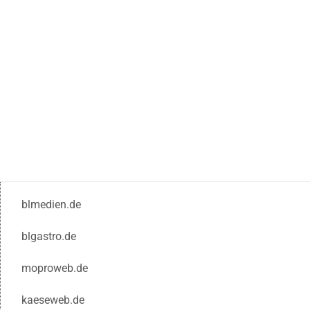
blmedien.de
blgastro.de
moproweb.de
kaeseweb.de