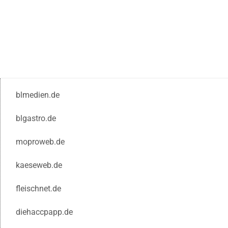
blmedien.de
blgastro.de
moproweb.de
kaeseweb.de
fleischnet.de
diehaccpapp.de