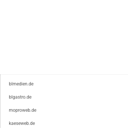
blmedien.de
blgastro.de
moproweb.de
kaeseweb.de