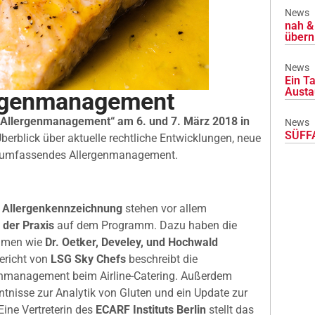
News
nah & 
übern
News
Ein Ta
Austa
ergenmanagement
„Allergenmanagement“ am 6. und 7. März 2018 in
News
SÜFFA
erblick über aktuelle rechtliche Entwicklungen, neue
n umfassendes Allergenmanagement.
n Allergenkennzeichnung
stehen vor allem
 der Praxis
auf dem Programm. Dazu haben die
ehmen wie
Dr. Oetker, Develey, und Hochwald
ericht von
LSG Sky Chefs
beschreibt die
enmanagement beim Airline-Catering. Außerdem
tnisse zur Analytik von Gluten und ein Update zur
ine Vertreterin des
ECARF Instituts Berlin
stellt das