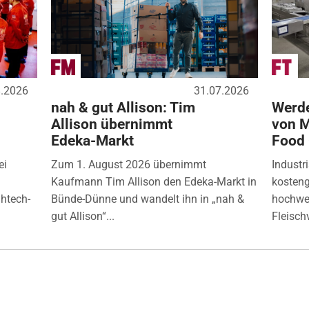
8.2026
31.07.2026
nah & gut Allison: Tim
Werde
Allison übernimmt
von M
Edeka-Markt
Food
ei
Zum 1. August 2026 übernimmt
Industr
Kaufmann Tim Allison den Edeka-Markt in
kosten
ghtech-
Bünde-Dünne und wandelt ihn in „nah &
hochwer
gut Allison“...
Fleisch