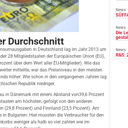
News
SÜFFA
News
Die L
gesta
er Durchschnitt
 Konsumausgaben in Deutschland lag im Jahr 2013 um
News
R&S: 
der 28 Mitgliedstaaten der Europäischen Union (EU),
ozent über dem Wert aller EU-Mitglieder). Wie das
eiter mitteilte, war das Preisniveau in den meisten
ands höher. Wie schon in den vergangenen Jahren lag
chischen Republik niedriger.
eau in Dänemark mit einem Abstand von39,6 Prozent
dstaaten am höchsten, gefolgt von den anderen
 (29,8 Prozent) und Finnland (23,5 Prozent). Am
s in Bulgarien: Hier mussten die Verbraucher für den
korbs weniger als halb so viel zahlen wie im