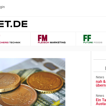
gin
News
nah & 
übern
News
Ein Ta
Austa