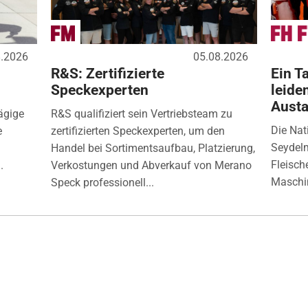
8.2026
05.08.2026
R&S: Zertifizierte
Ein Ta
Speckexperten
leide
Aust
ägige
R&S qualifiziert sein Vertriebsteam zu
Die Nat
e
zertifizierten Speckexperten, um den
Seydelm
Handel bei Sortimentsaufbau, Platzierung,
Fleisch
.
Verkostungen und Abverkauf von Merano
Maschin
Speck professionell...