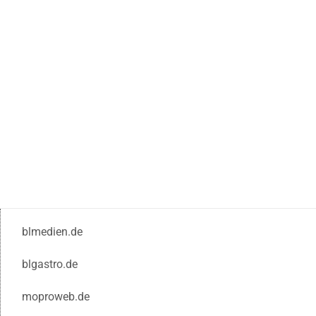
blmedien.de
blgastro.de
moproweb.de