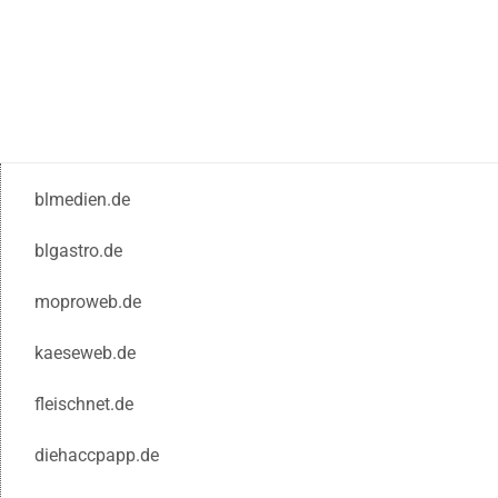
blmedien.de
blgastro.de
moproweb.de
kaeseweb.de
fleischnet.de
diehaccpapp.de