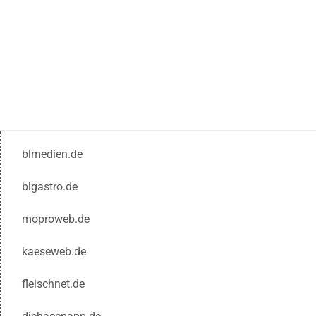
blmedien.de
blgastro.de
moproweb.de
kaeseweb.de
fleischnet.de