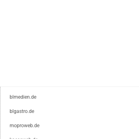
blmedien.de
blgastro.de
moproweb.de