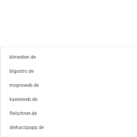
blmedien.de
blgastro.de
moproweb.de
kaeseweb.de
fleischnet.de
diehaccpapp.de