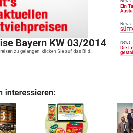
News
Ein Ta
Austa
News
SÜFFA
eise Bayern KW 03/2014
News
Die L
eisen zu gelangen, klicken Sie auf das Bild…
gesta
 interessieren: