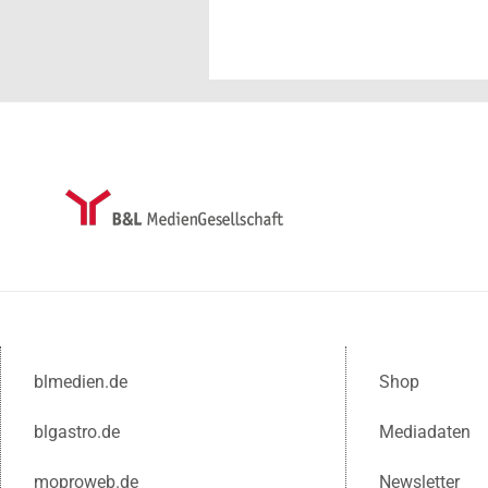
blmedien.de
Shop
blgastro.de
Mediadaten
moproweb.de
Newsletter