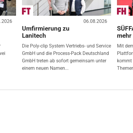
8.2026
06.08.2026
Umfirmierung zu
SÜFF
Lanitech
mehr
r
Die Poly-clip System Vertriebs- und Service
Mit de
wei
GmbH und die Process-Pack Deutschland
Plattfo
GmbH treten ab sofort gemeinsam unter
kommt d
einem neuen Namen...
Themen