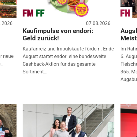
8.2026
07.08.2026
Kaufimpulse von endori:
Augsb
Geld zurück!
Meist
Kaufanreiz und Impulskäufe fördern: Ende
Im Rah
r neue
August startet endori eine bundesweite
6. Augu
n,
Cashback-Aktion für das gesamte
Fleisch
Sortiment....
365. Me
Augsbur