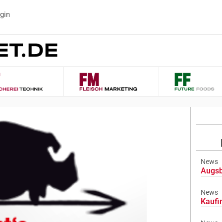
gin
News
Augsb
News
Kaufi