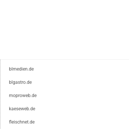
blmedien.de
blgastro.de
moproweb.de
kaeseweb.de
fleischnet.de