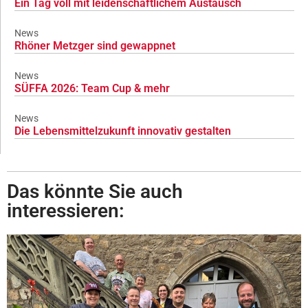
Ein Tag voll mit leidenschaftlichem Austausch
News
Rhöner Metzger sind gewappnet
News
SÜFFA 2026: Team Cup & mehr
News
Die Lebensmittelzukunft innovativ gestalten
Das könnte Sie auch
interessieren: