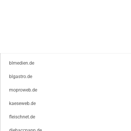
blmedien.de
blgastro.de
moproweb.de
kaeseweb.de
fleischnet.de
diehaccpapp.de