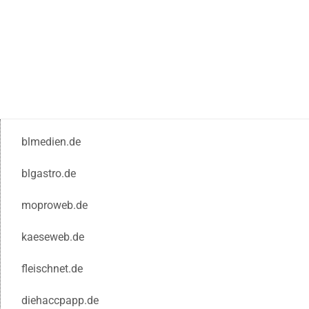
blmedien.de
blgastro.de
moproweb.de
kaeseweb.de
fleischnet.de
diehaccpapp.de