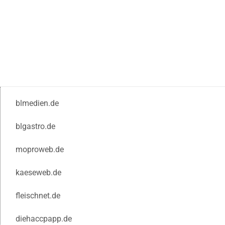
blmedien.de
blgastro.de
moproweb.de
kaeseweb.de
fleischnet.de
diehaccpapp.de