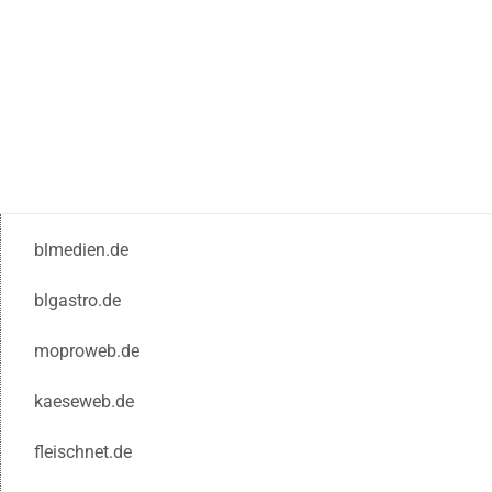
blmedien.de
blgastro.de
moproweb.de
kaeseweb.de
fleischnet.de