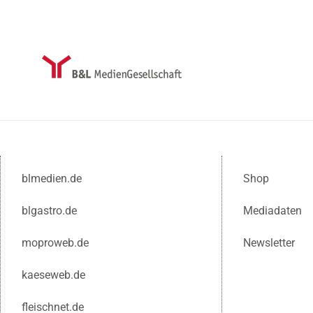
blmedien.de
Shop
blgastro.de
Mediadaten
moproweb.de
Newsletter
kaeseweb.de
fleischnet.de