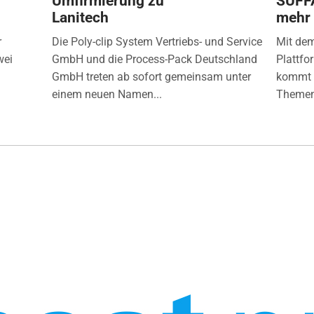
Umfirmierung zu
SÜFF
Lanitech
mehr
r
Die Poly-clip System Vertriebs- und Service
Mit de
wei
GmbH und die Process-Pack Deutschland
Plattfo
GmbH treten ab sofort gemeinsam unter
kommt d
einem neuen Namen...
Themen