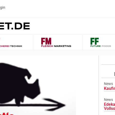
gin
News
Kaufi
News
Edeka
Volls