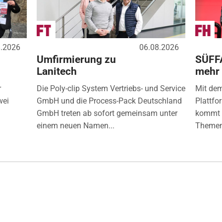
8.2026
06.08.2026
Umfirmierung zu
SÜFF
Lanitech
mehr
r
Die Poly-clip System Vertriebs- und Service
Mit de
wei
GmbH und die Process-Pack Deutschland
Plattfo
GmbH treten ab sofort gemeinsam unter
kommt d
einem neuen Namen...
Themen