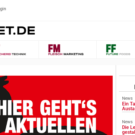
gin
News
Ein Ta
Austa
News
Die L
gesta