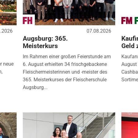
8.2026
07.08.2026
Augsburg: 365.
Kaufi
Meisterkurs
Geld 
Im Rahmen einer großen Feierstunde am
Kaufanr
r neue
6. August erhielten 34 frischgebackene
August 
n,
Fleischermeisterinnen und -meister des
Cashbac
365. Meisterkurses der Fleischerschule
Sortimen
Augsburg...