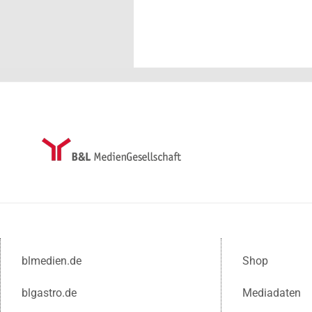
blmedien.de
Shop
blgastro.de
Mediadaten