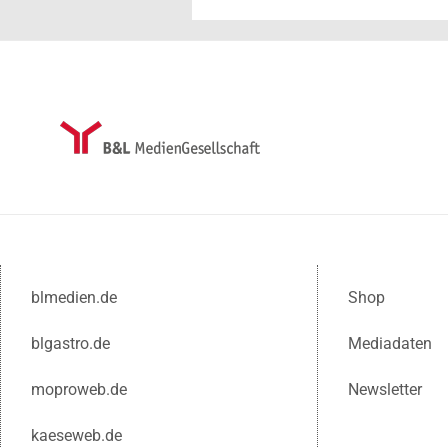
blmedien.de
Shop
blgastro.de
Mediadaten
moproweb.de
Newsletter
kaeseweb.de