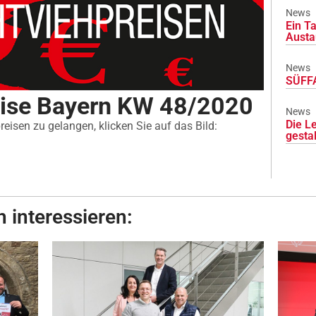
News
Ein Ta
Austa
News
SÜFFA
eise Bayern KW 48/2020
News
Die L
eisen zu gelangen, klicken Sie auf das Bild:
gesta
 interessieren: