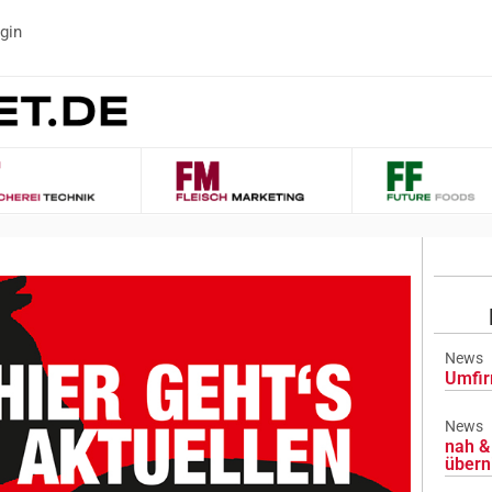
gin
News
Umfir
News
nah & 
übern