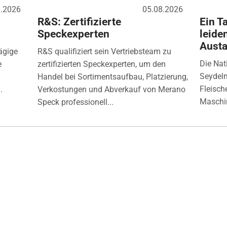
8.2026
05.08.2026
R&S: Zertifizierte
Ein Ta
Speckexperten
leide
Aust
ägige
R&S qualifiziert sein Vertriebsteam zu
Die Nat
e
zertifizierten Speckexperten, um den
Seydelm
Handel bei Sortimentsaufbau, Platzierung,
Fleisch
.
Verkostungen und Abverkauf von Merano
Maschin
Speck professionell...