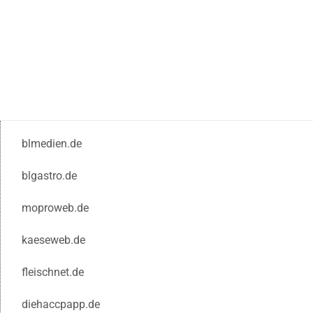
blmedien.de
blgastro.de
moproweb.de
kaeseweb.de
fleischnet.de
diehaccpapp.de