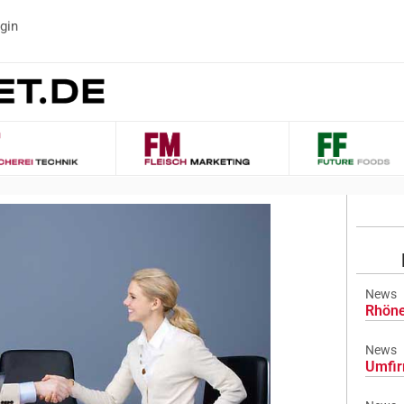
gin
News
Rhöne
News
Umfir