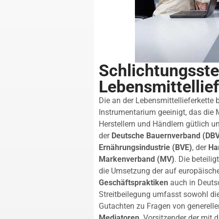
Schlichtungsstel
Lebensmittellie
Die an der Lebensmittellieferkette 
Instrumentarium geeinigt, das die M
Herstellern und Händlern gütlich 
der
Deutsche Bauernverband (DBV
Ernährungsindustrie (BVE)
, der
Ha
Markenverband (MV)
. Die beteil
die Umsetzung der auf europäisch
Geschäftspraktiken
auch in Deutsc
Streitbeilegung umfasst sowohl die
Gutachten zu Fragen von generelle
Mediatoren
. Vorsitzender der mit d