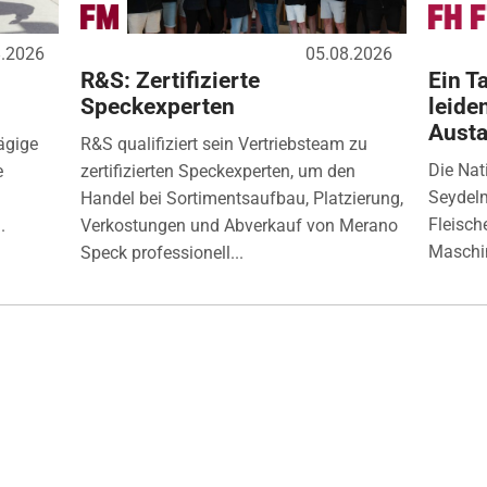
8.2026
05.08.2026
R&S: Zertifizierte
Ein Ta
Speckexperten
leide
Aust
ägige
R&S qualifiziert sein Vertriebsteam zu
Die Nat
e
zertifizierten Speckexperten, um den
Seydelm
Handel bei Sortimentsaufbau, Platzierung,
Fleisch
.
Verkostungen und Abverkauf von Merano
Maschin
Speck professionell...