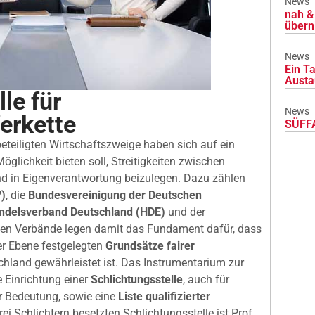
News
nah & 
übern
News
Ein Ta
Austa
le für
News
ferkette
SÜFFA
beteiligten Wirtschaftszweige haben sich auf ein
öglichkeit bieten soll, Streitigkeiten zwischen
und in Eigenverantwortung beizulegen. Dazu zählen
)
, die
Bundesvereinigung der Deutschen
ndelsverband Deutschland (HDE)
und der
igten Verbände legen damit das Fundament dafür, dass
er Ebene festgelegten
Grundsätze fairer
hland gewährleistet ist. Das Instrumentarium zur
 Einrichtung einer
Schlichtungsstelle
, auch für
r Bedeutung, sowie eine
Liste qualifizierter
rei Schlichtern besetzten Schlichtungsstelle ist Prof.