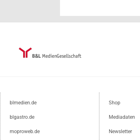
blmedien.de
Shop
blgastro.de
Mediadaten
moproweb.de
Newsletter