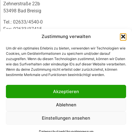
Zehnerstraße 22b
53498 Bad Breisig
Tel.: 02633/4540-0
Fax: 02633/97415
E-Mail:
infobb@blmedien.de
Zustimmung verwalten
Um dir ein optimales Erlebnis zu bieten, verwenden wir Technologien wie
Cookies, um Geräteinformationen zu speichern und/oder darauf
zuzugreifen. Wenn du diesen Technologien zustimmst, können wir Daten
wie das Surfverhalten oder eindeutige IDs auf dieser Website verarbeiten.
Wenn du deine Zustimmung nicht erteilst oder zurückziehst, können
bestimmte Merkmale und Funktionen beeinträchtigt werden.
Akzeptieren
Ablehnen
© B&L MedienGesellschaft mbH & Co. KG
Einstellungen ansehen
Made with ♥ by HLT GmbH & Co. KG
Datenschutzerklärung
Impressum