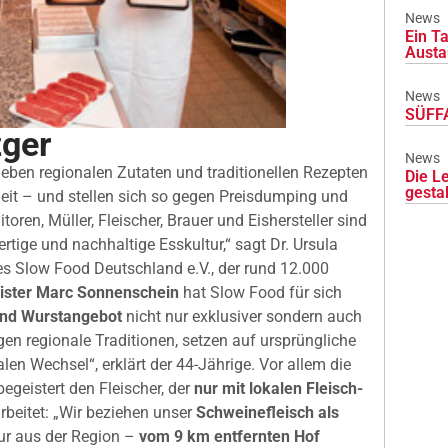
News
Ein Ta
Austa
News
SÜFFA
ger
News
neben regionalen Zutaten und traditionellen Rezepten
Die L
gesta
Zeit – und stellen sich so gegen Preisdumping und
ren, Müller, Fleischer, Brauer und Eishersteller sind
ertige und nachhaltige Esskultur,“ sagt Dr. Ursula
s Slow Food Deutschland e.V., der rund 12.000
ister Marc Sonnenschein
hat Slow Food für sich
und Wurstangebot
nicht nur exklusiver sondern auch
egen regionale Traditionen, setzen auf ursprüngliche
en Wechsel“, erklärt der 44-Jährige. Vor allem die
egeistert den Fleischer, der
nur mit lokalen Fleisch-
eitet: „Wir beziehen unser
Schweinefleisch als
r aus der Region –
vom 9 km entfernten Hof