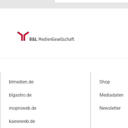
blmedien.de
Shop
blgastro.de
Mediadaten
moproweb.de
Newsletter
kaeseweb.de