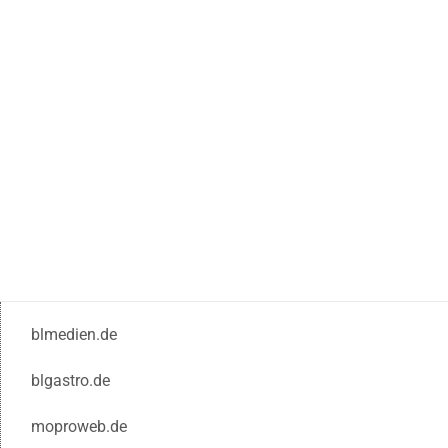
blmedien.de
blgastro.de
moproweb.de