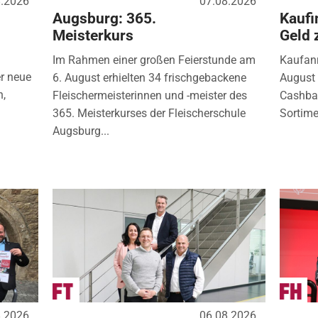
8.2026
07.08.2026
Augsburg: 365.
Kaufi
Meisterkurs
Geld 
Im Rahmen einer großen Feierstunde am
Kaufanr
r neue
6. August erhielten 34 frischgebackene
August 
n,
Fleischermeisterinnen und -meister des
Cashbac
365. Meisterkurses der Fleischerschule
Sortimen
Augsburg...
8.2026
06.08.2026