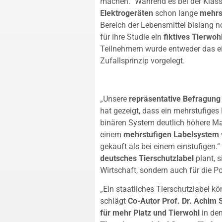
machen.“ Während es bei der Klass
Elektrogeräten
schon lange
mehrs
Bereich der Lebensmittel bislang n
für ihre Studie ein
fiktives Tierwoh
Teilnehmern wurde entweder das ei
Zufallsprinzip vorgelegt.
„Unsere
repräsentative Befragung
hat gezeigt, dass ein mehrstufiges
binären System deutlich höhere Mar
einem
mehrstufigen Labelsystem
gekauft als bei einem einstufigen.
deutsches Tierschutzlabel
plant, s
Wirtschaft, sondern auch für die Pol
„Ein staatliches Tierschutzlabel kö
schlägt
Co-Autor Prof. Dr. Achim S
für mehr Platz und Tierwohl
in den