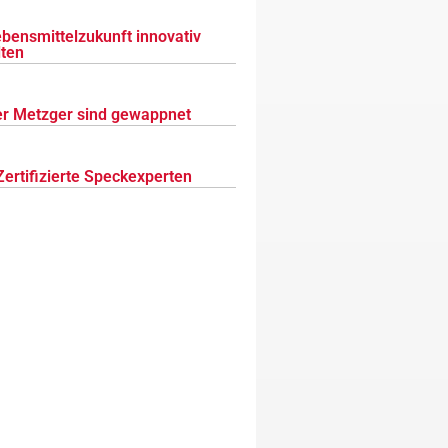
ebensmittelzukunft innovativ
lten
r Metzger sind gewappnet
Zertifizierte Speckexperten