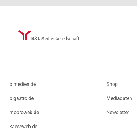
blmedien.de
Shop
blgastro.de
Mediadaten
moproweb.de
Newsletter
kaeseweb.de