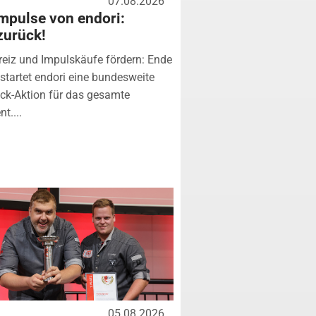
07.08.2026
mpulse von endori:
zurück!
eiz und Impulskäufe fördern: Ende
startet endori eine bundesweite
k-Aktion für das gesamte
t....
05.08.2026