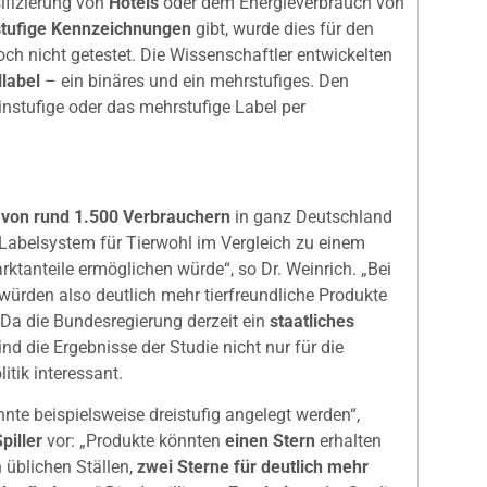
ifizierung von
Hotels
oder dem Energieverbrauch von
tufige Kennzeichnungen
gibt, wurde dies für den
och nicht getestet. Die Wissenschaftler entwickelten
llabel
– ein binäres und ein mehrstufiges. Den
nstufige oder das mehrstufige Label per
 von rund 1.500 Verbrauchern
in ganz Deutschland
 Labelsystem für Tierwohl im Vergleich zu einem
ktanteile ermöglichen würde“, so Dr. Weinrich. „Bei
würden also deutlich mehr tierfreundliche Produkte
“ Da die Bundesregierung derzeit ein
staatliches
ind die Ergebnisse der Studie nicht nur für die
itik interessant.
nnte beispielsweise dreistufig angelegt werden“,
piller
vor: „Produkte könnten
einen Stern
erhalten
 üblichen Ställen,
zwei Sterne für deutlich mehr