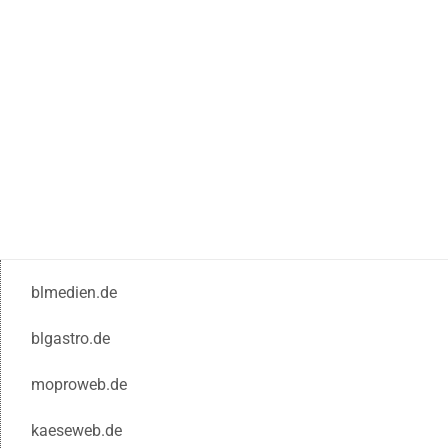
blmedien.de
blgastro.de
moproweb.de
kaeseweb.de