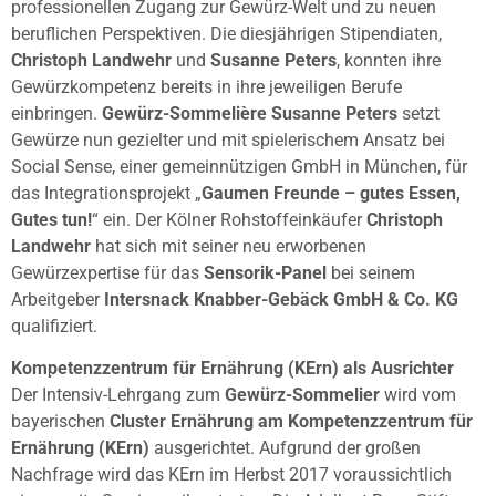
professionellen Zugang zur Gewürz-Welt und zu neuen
beruflichen Perspektiven. Die diesjährigen Stipendiaten,
Christoph Landwehr
und
Susanne Peters
, konnten ihre
Gewürzkompetenz bereits in ihre jeweiligen Berufe
einbringen.
Gewürz-Sommelière Susanne Peters
setzt
Gewürze nun gezielter und mit spielerischem Ansatz bei
Social Sense, einer gemeinnützigen GmbH in München, für
das Integrationsprojekt „
Gaumen Freunde – gutes Essen,
Gutes tun!
“ ein. Der Kölner Rohstoffeinkäufer
Christoph
Landwehr
hat sich mit seiner neu erworbenen
Gewürzexpertise für das
Sensorik-Panel
bei seinem
Arbeitgeber
Intersnack Knabber-Gebäck GmbH & Co. KG
qualifiziert.
Kompetenzzentrum für Ernährung (KErn) als Ausrichter
Der Intensiv-Lehrgang zum
Gewürz-Sommelier
wird vom
bayerischen
Cluster Ernährung am Kompetenzzentrum für
Ernährung (KErn)
ausgerichtet. Aufgrund der großen
Nachfrage wird das KErn im Herbst 2017 voraussichtlich